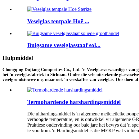
Veselglas tentpale Hoë ...
Buigsame veselglasstaaf sol...
Hulpmiddel
Chongqing Dujiang Composites Co., Ltd. 'n Veselglasvervaardiger van geka
het 'n veselglasfabriek in Sichuan. Onder die vele uitstekende glasveselv
veselgrondstowwe nie, maar ook 'n verskaffer van veselglas. Ons doen al 
Termohardende harshardingsmiddel
Die uithardingsmiddel is 'n algemene metieletielketoonpe
verhoogde temperature, en is ontwikkel vir algemene GRP
Praktiese ondervinding oor baie jare het bewys dat 'n 
te voorkom. 'n Hardingsmiddel is die MEKP wat vir hier