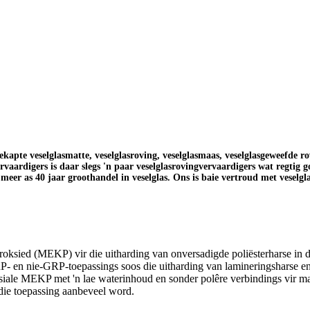
pte veselglasmatte, veselglasroving, veselglasmaas, veselglasgeweefde rovi
ervaardigers is daar slegs 'n paar veselglasrovingvervaardigers wat regtig 
meer as 40 jaar groothandel in veselglas. Ons is baie vertroud met veselgl
roksied (MEKP) vir die uitharding van onversadigde poliësterharse in 
- en nie-GRP-toepassings soos die uitharding van lamineringsharse en
spesiale MEKP met 'n lae waterinhoud en sonder polêre verbindings vir
die toepassing aanbeveel word.