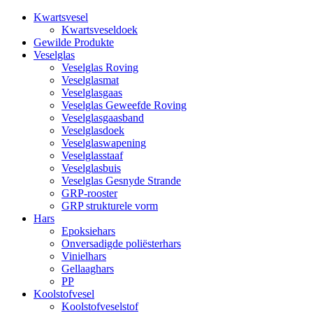
Kwartsvesel
Kwartsveseldoek
Gewilde Produkte
Veselglas
Veselglas Roving
Veselglasmat
Veselglasgaas
Veselglas Geweefde Roving
Veselglasgaasband
Veselglasdoek
Veselglaswapening
Veselglasstaaf
Veselglasbuis
Veselglas Gesnyde Strande
GRP-rooster
GRP strukturele vorm
Hars
Epoksiehars
Onversadigde poliësterhars
Vinielhars
Gellaaghars
PP
Koolstofvesel
Koolstofveselstof