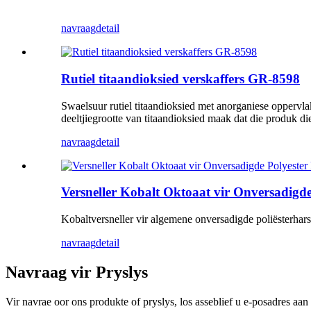
navraag
detail
Rutiel titaandioksied verskaffers GR-8598
Swaelsuur rutiel titaandioksied met anorganiese oppervl
deeltjiegrootte van titaandioksied maak dat die produk 
navraag
detail
Versneller Kobalt Oktoaat vir Onversadigde
Kobaltversneller vir algemene onversadigde poliësterhars
navraag
detail
Navraag vir Pryslys
Vir navrae oor ons produkte of pryslys, los asseblief u e-posadres aan