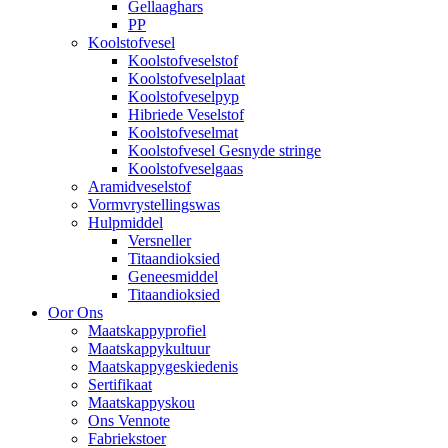
Gellaaghars
PP
Koolstofvesel
Koolstofveselstof
Koolstofveselplaat
Koolstofveselpyp
Hibriede Veselstof
Koolstofveselmat
Koolstofvesel Gesnyde stringe
Koolstofveselgaas
Aramidveselstof
Vormvrystellingswas
Hulpmiddel
Versneller
Titaandioksied
Geneesmiddel
Titaandioksied
Oor Ons
Maatskappyprofiel
Maatskappykultuur
Maatskappygeskiedenis
Sertifikaat
Maatskappyskou
Ons Vennote
Fabriekstoer