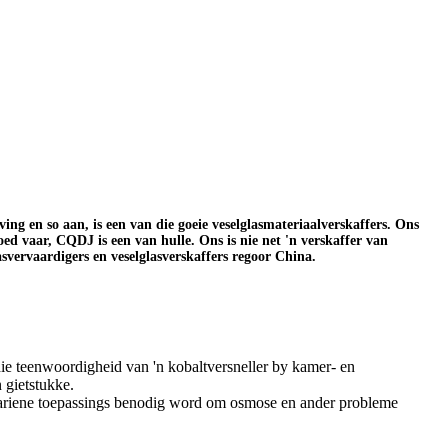
ng en so aan, is een van die goeie veselglasmateriaalverskaffers. Ons
goed vaar, CQDJ is een van hulle. Ons is nie net 'n verskaffer van
asvervaardigers en veselglasverskaffers regoor China.
die teenwoordigheid van 'n kobaltversneller by kamer- en
 gietstukke.
 mariene toepassings benodig word om osmose en ander probleme