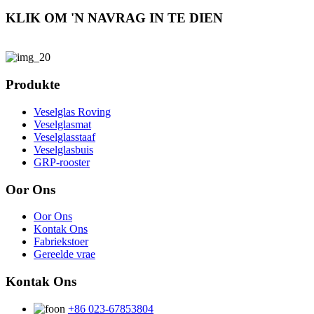
KLIK OM 'N NAVRAG IN TE DIEN
Produkte
Veselglas Roving
Veselglasmat
Veselglasstaaf
Veselglasbuis
GRP-rooster
Oor Ons
Oor Ons
Kontak Ons
Fabriekstoer
Gereelde vrae
Kontak Ons
+86 023-67853804