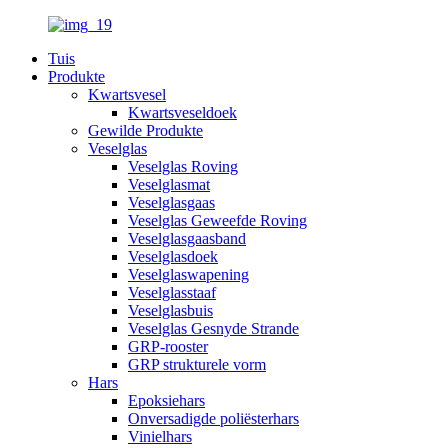
Tuis
Produkte
Kwartsvesel
Kwartsveseldoek
Gewilde Produkte
Veselglas
Veselglas Roving
Veselglasmat
Veselglasgaas
Veselglas Geweefde Roving
Veselglasgaasband
Veselglasdoek
Veselglaswapening
Veselglasstaaf
Veselglasbuis
Veselglas Gesnyde Strande
GRP-rooster
GRP strukturele vorm
Hars
Epoksiehars
Onversadigde poliësterhars
Vinielhars