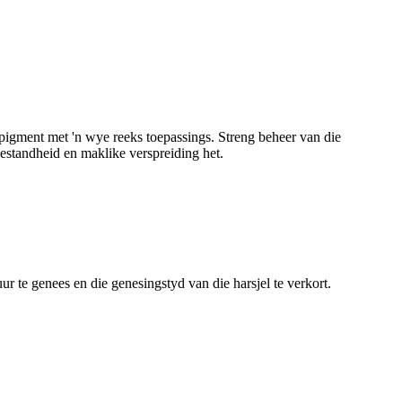
pigment met 'n wye reeks toepassings. Streng beheer van die
estandheid en maklike verspreiding het.
r te genees en die genesingstyd van die harsjel te verkort.