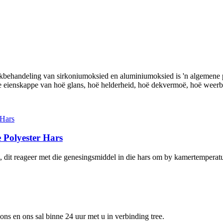
akbehandeling van sirkoniumoksied en aluminiumoksied is 'n algemene 
die eienskappe van hoë glans, hoë helderheid, hoë dekvermoë, hoë weerb
 Polyester Hars
, dit reageer met die genesingsmiddel in die hars om by kamertemperatuu
 ons en ons sal binne 24 uur met u in verbinding tree.