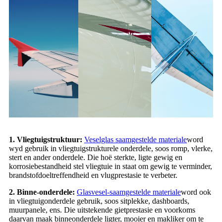
1. Vliegtuigstruktuur:
Veselglas saamgestelde materiale
word
wyd gebruik in vliegtuigstrukturele onderdele, soos romp, vlerke,
stert en ander onderdele. Die hoë sterkte, ligte gewig en
korrosiebestandheid stel vliegtuie in staat om gewig te verminder,
brandstofdoeltreffendheid en vlugprestasie te verbeter.
2. Binne-onderdele:
Glasvesel-saamgestelde materiale
word ook
in vliegtuigonderdele gebruik, soos sitplekke, dashboards,
muurpanele, ens. Die uitstekende gietprestasie en voorkoms
daarvan maak binneonderdele ligter, mooier en makliker om te