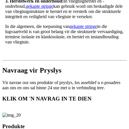
3. Herstelwerk en onderhoud:
In vliegtuigherstel en -
onderhoud,
gekapte stringe
kan gebruik word om beskadigde dele
van vliegtuigstrukture te herstel en te versterk om die strukturele
integriteit en veiligheid van vliegtuie te verseker.
In die algemeen, die toepassing van
gekapte stringe
in die
lugvaartveld is van groot belang vir die strukturele vervaardiging,
termiese isolasie en klankisolasie, en herstel en instandhouding
van vliegtuie.
Navraag vir Pryslys
Vir navrae oor ons produkte of pryslys, los asseblief u e-posadres
aan ons en ons sal binne 24 uur met u in verbinding tree.
KLIK OM 'N NAVRAG IN TE DIEN
Produkte