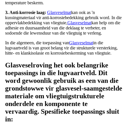
temperature beskerm.
3. Anti-korrosie laag:
Glasveselmat
kan ook as 'n
kussingmateriaal vir anti-korrosiebedekking gebruik word. In die
oppervlakbedekking van vliegtuie,
Glasveselmat
kan help om die
adhesie en duursaamheid van die deklaag te verbeter, en
sodoende die lewensduur van die vliegtuig te verleng.
In die algemeen, die toepassing van
Glasveselmat
in die
lugvaartveld is van groot belang vir die strukturele versterking,
hitte- en klankisolasie en korrosiebeskerming van vliegtuie.
Glasveselroving het ook belangrike
toepassings in die lugvaartveld. Dit
word gewoonlik gebruik as een van die
grondstowwe vir glasvesel-saamgestelde
materiale om vliegtuigstrukturele
onderdele en komponente te
vervaardig. Spesifieke toepassings sluit
in: