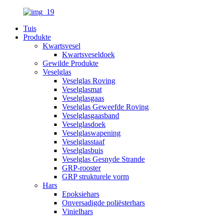
Tuis
Produkte
Kwartsvesel
Kwartsveseldoek
Gewilde Produkte
Veselglas
Veselglas Roving
Veselglasmat
Veselglasgaas
Veselglas Geweefde Roving
Veselglasgaasband
Veselglasdoek
Veselglaswapening
Veselglasstaaf
Veselglasbuis
Veselglas Gesnyde Strande
GRP-rooster
GRP strukturele vorm
Hars
Epoksiehars
Onversadigde poliësterhars
Vinielhars