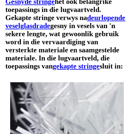
Gesnyde stringe
het ook belangrike
toepassings in die lugvaartveld.
Gekapte stringe verwys na
deurlopende
veselglasdrade
gesny in vesels van 'n
sekere lengte, wat gewoonlik gebruik
word in die vervaardiging van
versterkte materiale en saamgestelde
materiale. In die lugvaartveld, die
toepassings van
gekapte stringe
sluit in: