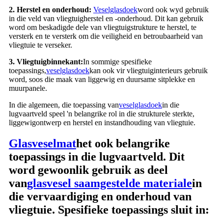
2. Herstel en onderhoud:
Veselglasdoek
word ook wyd gebruik
in die veld van vliegtuigherstel en -onderhoud. Dit kan gebruik
word om beskadigde dele van vliegtuigstrukture te herstel, te
versterk en te versterk om die veiligheid en betroubaarheid van
vliegtuie te verseker.
3. Vliegtuigbinnekant:
In sommige spesifieke
toepassings,
veselglasdoek
kan ook vir vliegtuiginterieurs gebruik
word, soos die maak van liggewig en duursame sitplekke en
muurpanele.
In die algemeen, die toepassing van
veselglasdoek
in die
lugvaartveld speel 'n belangrike rol in die strukturele sterkte,
liggewigontwerp en herstel en instandhouding van vliegtuie.
Glasveselmat
het ook belangrike
toepassings in die lugvaartveld. Dit
word gewoonlik gebruik as deel
van
glasvesel saamgestelde materiale
in
die vervaardiging en onderhoud van
vliegtuie. Spesifieke toepassings sluit in: