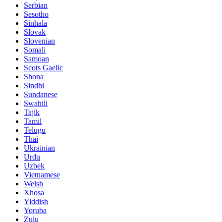
Serbian
Sesotho
Sinhala
Slovak
Slovenian
Somali
Samoan
Scots Gaelic
Shona
Sindhi
Sundanese
Swahili
Tajik
Tamil
Telugu
Thai
Ukrainian
Urdu
Uzbek
Vietnamese
Welsh
Xhosa
Yiddish
Yoruba
Zulu