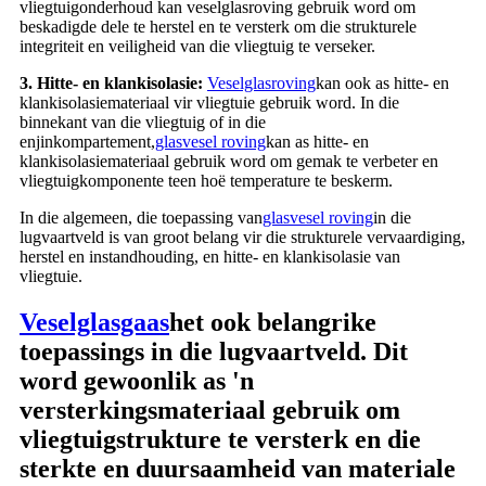
vliegtuigonderhoud kan veselglasroving gebruik word om
beskadigde dele te herstel en te versterk om die strukturele
integriteit en veiligheid van die vliegtuig te verseker.
3. Hitte- en klankisolasie:
Veselglasroving
kan ook as hitte- en
klankisolasiemateriaal vir vliegtuie gebruik word. In die
binnekant van die vliegtuig of in die
enjinkompartement,
glasvesel roving
kan as hitte- en
klankisolasiemateriaal gebruik word om gemak te verbeter en
vliegtuigkomponente teen hoë temperature te beskerm.
In die algemeen, die toepassing van
glasvesel roving
in die
lugvaartveld is van groot belang vir die strukturele vervaardiging,
herstel en instandhouding, en hitte- en klankisolasie van
vliegtuie.
Veselglasgaas
het ook belangrike
toepassings in die lugvaartveld. Dit
word gewoonlik as 'n
versterkingsmateriaal gebruik om
vliegtuigstrukture te versterk en die
sterkte en duursaamheid van materiale