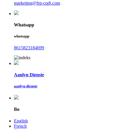
marketing@frp-cqdj.com
Whatsapp
whatsapp
8615823184699
Aanlyn Dienste
aanlyn dienste
Bo
English
French