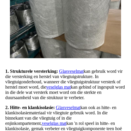
1. Strukturele versterking:
Glasveselmat
kan gebruik word vir
die versterking en herstel van vliegtuigstrukture. In
vliegtuigonderhoud, wanneer die vliegtuigstruktuur versterk of
herstel moet word, die
veselglas mat
kan gebind of ingespuit word
in die dele wat versterk moet word om die sterkte en
duursaamheid van die struktuur te verbeter.
2. Hitte- en klankisolasie:
Glasveselmat
kan ook as hitte- en
klankisolasiemateriaal vir vliegtuie gebruik word. In die
binnekant van die vliegtuig of in die
enjinkompartement,
veselglas mat
kan 'n rol speel in hitte- en
klankisolasie, gemak verbeter en vliegtuigkomponente teen hoë