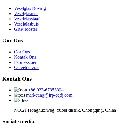
Veselglas Roving
Veselglasmat
Veselglasstaaf
Veselglasbuis
GRP-rooster
Oor Ons
Oor Ons
Kontak Ons
Fabriekstoer
Gereelde vrae
Kontak Ons
+86 023-67853804
marketing@frp-cqdj.com
NO.21 Honghuxiweg, Yubei-distrik, Chongqing, China
Sosiale media