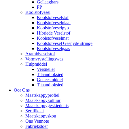
Gellaaghars
PP
Koolstofvesel
Koolstofveselstof
Koolstofveselplaat
Koolstofveselpyp
Hibriede Veselstof
Koolstofveselmat
Koolstofvesel Gesnyde stringe
Koolstofveselgaas
Aramidveselstof
Vormvrystellingswas
Hulpmiddel
Versneller
Titaandioksied
Geneesmiddel
Titaandioksied
Oor Ons
Maatskappyprofiel
Maatskappykultuur
Maatskappygeskiedenis
Sertifikaat
Maatskappyskou
Ons Vennote
Fabriekstoer