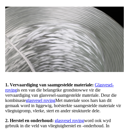
1. Vervaardiging van saamgestelde materiale:
Glasvesel-
roving
is een van die belangrike grondstowwe vir die
vervaardiging van glasvesel-saamgestelde materiale. Deur die
kombinasie
glasvesel roving
Met materiale soos hars kan dit
gemaak word in liggewig, hoësterkte saamgestelde materiale vir
vliegtuigromp, vlerke, stert en ander strukturele dele.
2. Herstel en onderhoud:
glasvesel roving
word ook wyd
gebruik in die veld van vliegtuigherstel en -onderhoud. In