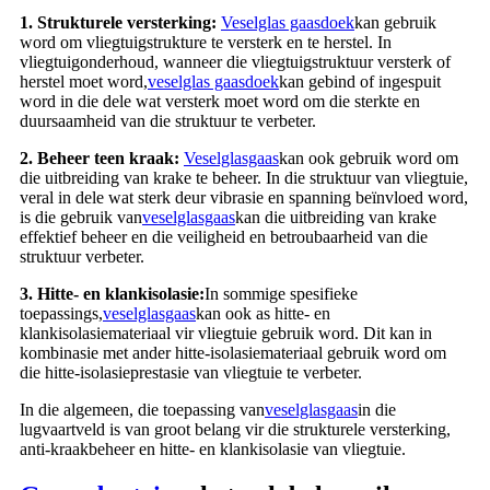
1. Strukturele versterking:
Veselglas gaasdoek
kan gebruik
word om vliegtuigstrukture te versterk en te herstel. In
vliegtuigonderhoud, wanneer die vliegtuigstruktuur versterk of
herstel moet word,
veselglas gaasdoek
kan gebind of ingespuit
word in die dele wat versterk moet word om die sterkte en
duursaamheid van die struktuur te verbeter.
2. Beheer teen kraak:
Veselglasgaas
kan ook gebruik word om
die uitbreiding van krake te beheer. In die struktuur van vliegtuie,
veral in dele wat sterk deur vibrasie en spanning beïnvloed word,
is die gebruik van
veselglasgaas
kan die uitbreiding van krake
effektief beheer en die veiligheid en betroubaarheid van die
struktuur verbeter.
3. Hitte- en klankisolasie:
In sommige spesifieke
toepassings,
veselglasgaas
kan ook as hitte- en
klankisolasiemateriaal vir vliegtuie gebruik word. Dit kan in
kombinasie met ander hitte-isolasiemateriaal gebruik word om
die hitte-isolasieprestasie van vliegtuie te verbeter.
In die algemeen, die toepassing van
veselglasgaas
in die
lugvaartveld is van groot belang vir die strukturele versterking,
anti-kraakbeheer en hitte- en klankisolasie van vliegtuie.