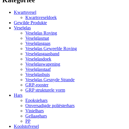
Kwartsvesel
Kwartsveseldoek
Gewilde Produkte
Veselglas
Veselglas Roving
Veselglasmat
Veselglasgaas
Veselglas Geweefde Roving
Veselglasgaasband
Veselglasdoek
Veselglaswapening
Veselglasstaaf
Veselglasbuis
Veselglas Gesnyde Strande
GRP-rooster
GRP strukturele vorm
Hars
Epoksiehars
Onversadigde poliësterhars
Vinielhars
Gellaaghars
PP
Koolstofvesel