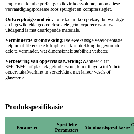
lengte maak hulle perfek geskik vir hoë-volume, outomatiese
vervaardigingsprosesse soos spuitgiet en kompressiegiet.
Ontwerpbuigsaamheid:
Hulle kan in komplekse, dunwandige
en ingewikkelde geometriese dele geïnkorporeer word wat
uitdagend is met deurlopende materiale.
Verminderde kromtrekking:
Die ewekansige veseloriëntasie
help om differensiële krimping en kromtrekking in gevormde
dele te verminder, wat dimensionele stabiliteit verbeter.
Verbetering van oppervlakafwerking:
Wanneer dit in
SMC/BMC of plastiek gebruik word, kan dit bydra tot 'n beter
oppervlakafwerking in vergelyking met langer vesels of
glasvesels.
Produkspesifikasie
Spesifieke
O
Parameter
Standaardspesifikasies
Parameters