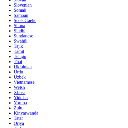
Slovenian
Somali
Samoan
Scots Gaelic
Shona
Sindhi
Sundanese
Swahili
Tajik
Tamil
Telugu
Thai
Ukrainian
Urdu
Uzbek
Vietnamese
Welsh
Xhosa
Yiddish
Yoruba
Zulu
Kinyarwanda
Tatar
Oriya