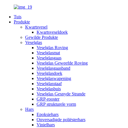
Tuis
Produkte
Kwartsvesel
Kwartsveseldoek
Gewilde Produkte
Veselglas
Veselglas Roving
Veselglasmat
Veselglasgaas
Veselglas Geweefde Roving
Veselglasgaasband
Veselglasdoek
Veselglaswapening
Veselglasstaaf
Veselglasbuis
Veselglas Gesnyde Strande
GRP-rooster
GRP strukturele vorm
Hars
Epoksiehars
Onversadigde poliësterhars
Vinielhars