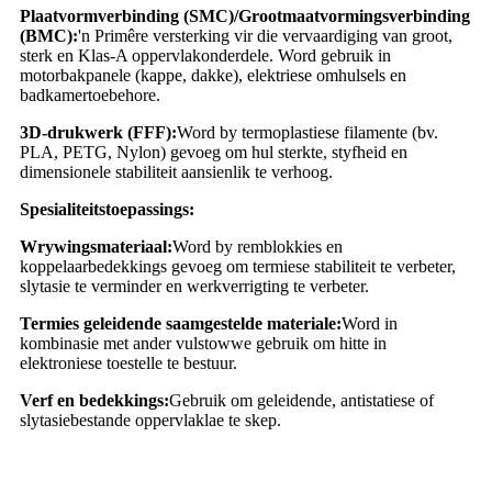
Plaatvormverbinding (SMC)/Grootmaatvormingsverbinding
(BMC):
'n Primêre versterking vir die vervaardiging van groot,
sterk en Klas-A oppervlakonderdele. Word gebruik in
motorbakpanele (kappe, dakke), elektriese omhulsels en
badkamertoebehore.
3D-drukwerk (FFF):
Word by termoplastiese filamente (bv.
PLA, PETG, Nylon) gevoeg om hul sterkte, styfheid en
dimensionele stabiliteit aansienlik te verhoog.
Spesialiteitstoepassings:
Wrywingsmateriaal:
Word by remblokkies en
koppelaarbedekkings gevoeg om termiese stabiliteit te verbeter,
slytasie te verminder en werkverrigting te verbeter.
Termies geleidende saamgestelde materiale:
Word in
kombinasie met ander vulstowwe gebruik om hitte in
elektroniese toestelle te bestuur.
Verf en bedekkings:
Gebruik om geleidende, antistatiese of
slytasiebestande oppervlaklae te skep.