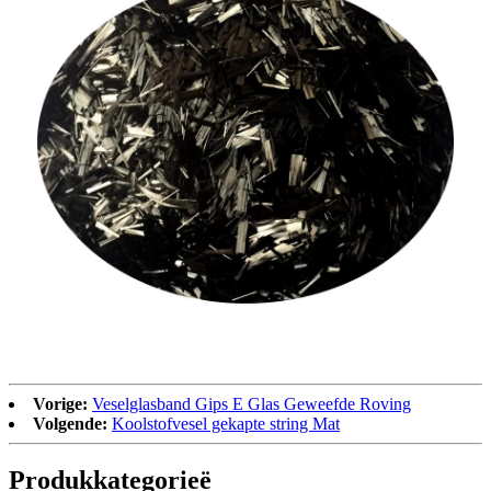
Vorige:
Veselglasband Gips E Glas Geweefde Roving
Volgende:
Koolstofvesel gekapte string Mat
Produk
kategorieë