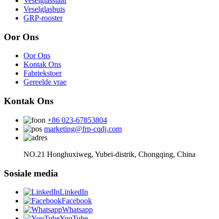
Veselglasstaaf
Veselglasbuis
GRP-rooster
Oor Ons
Oor Ons
Kontak Ons
Fabriekstoer
Gereelde vrae
Kontak Ons
+86 023-67853804
marketing@frp-cqdj.com
NO.21 Honghuxiweg, Yubei-distrik, Chongqing, China
Sosiale media
LinkedIn
Facebook
Whatsapp
YouTube