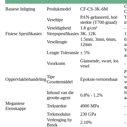
C
Basiese Inligting
Produkmodel
CF-CS-3K-6M
C
PAN-gebaseerd, hoë
T
Veseltipe
sterkte (T700-graad)
m
Veseldigtheid
1.8 g/cm³
-
Fisiese Spesifikasies
Sleepspesifikasies
3K, 12K
1
1.5mm, 3mm, 6mm,
0
Vesellengte
12mm
a
V
Lengte Toleransie
± 5%
a
Glansende, swart, los
Voorkoms
-
vesel
P
Tipe
v
Oppervlakbehandeling
Epoksie-versoenbaar
Groottemiddel
v
a
Inhoud van die
0
0.8% - 1.2%
grootte-agent
a
Meganiese
Treksterkte
4900 MPa
-
Eienskappe
Trekmodulus
230 GPa
-
Verlenging by
2.10%
-
Breek