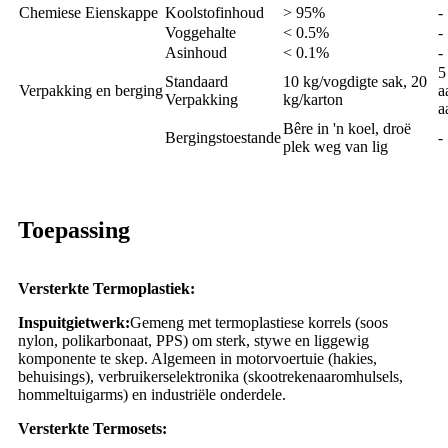
Chemiese Eienskappe
Koolstofinhoud
> 95%
-
Voggehalte
< 0.5%
-
Asinhoud
< 0.1%
-
5
Standaard
10 kg/vogdigte sak, 20
Verpakking en berging
a
Verpakking
kg/karton
a
Bêre in 'n koel, droë
Bergingstoestande
-
plek weg van lig
Toepassing
Versterkte Termoplastiek:
Inspuitgietwerk:
Gemeng met termoplastiese korrels (soos
nylon, polikarbonaat, PPS) om sterk, stywe en liggewig
komponente te skep. Algemeen in motorvoertuie (hakies,
behuisings), verbruikerselektronika (skootrekenaaromhulsels,
hommeltuigarms) en industriële onderdele.
Versterkte Termosets: