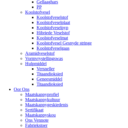
Gellaaghars
PP
Koolstofvesel
Koolstofveselstof
Koolstofveselplaat
Koolstofveselpyp
Hibriede Veselstof
Koolstofveselmat
Koolstofvesel Gesnyde stringe
Koolstofveselgaas
Aramidveselstof
Vormvrystellingswas
Hulpmiddel
Versneller
Titaandioksied
Geneesmiddel
Titaandioksied
Oor Ons
Maatskappyprofiel
Maatskappykultuur
Maatskappygeskiedenis
Sertifikaat
Maatskappyskou
Ons Vennote
Fabriekstoer