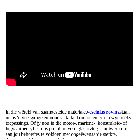
In die wêreld van saamgestelde materiale,
veselglas roving
staan ​​
uit as 'n veelsydige en noodsaaklike komponent vir 'n wye reeks
toepassings. Of jy nou in die motor-, mariene-, konstruksie- of
lugvaartbedryf is, ons premium veselglasroving is ontwerp om
aan jou behoeftes te voldoen met ongeëwenaarde sterkte,