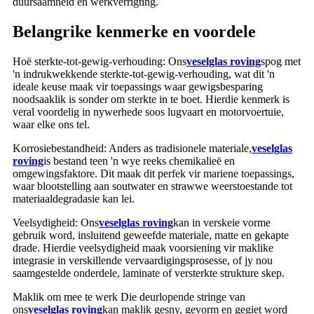
duursaamheid en werkverrigting.
Belangrike kenmerke en voordele
Hoë sterkte-tot-gewig-verhouding: Ons
veselglas roving
spog met
'n indrukwekkende sterkte-tot-gewig-verhouding, wat dit 'n
ideale keuse maak vir toepassings waar gewigsbesparing
noodsaaklik is sonder om sterkte in te boet. Hierdie kenmerk is
veral voordelig in nywerhede soos lugvaart en motorvoertuie,
waar elke ons tel.
Korrosiebestandheid: Anders as tradisionele materiale,
veselglas
roving
is bestand teen 'n wye reeks chemikalieë en
omgewingsfaktore. Dit maak dit perfek vir mariene toepassings,
waar blootstelling aan soutwater en strawwe weerstoestande tot
materiaaldegradasie kan lei.
Veelsydigheid: Ons
veselglas roving
kan in verskeie vorme
gebruik word, insluitend geweefde materiale, matte en gekapte
drade. Hierdie veelsydigheid maak voorsiening vir maklike
integrasie in verskillende vervaardigingsprosesse, of jy nou
saamgestelde onderdele, laminate of versterkte strukture skep.
Maklik om mee te werk Die deurlopende stringe van
ons
veselglas roving
kan maklik gesny, gevorm en gegiet word