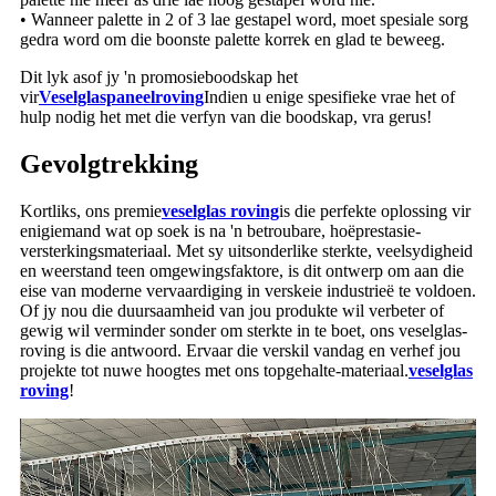
• Wanneer palette in 2 of 3 lae gestapel word, moet spesiale sorg
gedra word om die boonste palette korrek en glad te beweeg.
Dit lyk asof jy 'n promosieboodskap het
vir
Veselglaspaneelroving
Indien u enige spesifieke vrae het of
hulp nodig het met die verfyn van die boodskap, vra gerus!
Gevolgtrekking
Kortliks, ons premie
veselglas roving
is die perfekte oplossing vir
enigiemand wat op soek is na 'n betroubare, hoëprestasie-
versterkingsmateriaal. Met sy uitsonderlike sterkte, veelsydigheid
en weerstand teen omgewingsfaktore, is dit ontwerp om aan die
eise van moderne vervaardiging in verskeie industrieë te voldoen.
Of jy nou die duursaamheid van jou produkte wil verbeter of
gewig wil verminder sonder om sterkte in te boet, ons veselglas-
roving is die antwoord. Ervaar die verskil vandag en verhef jou
projekte tot nuwe hoogtes met ons topgehalte-materiaal.
veselglas
roving
!