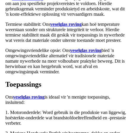
om aan jou spesifieke projekvereistes te voldoen. Hierdie
gebruiksgemak verminder produksietyd en arbeidskoste, wat dit
'n koste-effektiewe oplossing vir vervaardigers maak.
Termiese stabiliteit: Ons
veselglas roving
kan hoë temperature
weerstaan ​​sonder om strukturele integriteit te verloor. Hierdie
termiese stabiliteit maak dit geskik vir toepassings in nywerhede
wat vereis dat materiale onder uiterste toestande moet presteer.
Omgewingsvriendelike opsie: Ons
veselglas roving
bied 'n
omgewingsvriendelike alternatief vir tradisionele materiale
namate nywerhede na meer volhoubare praktyke beweeg. Dit is
herwinbaar en kan hergebruik word, wat afval en
omgewingsimpak verminder.
Toepassings
Ons
veselglas roving
is ideaal vir 'n menigte toepassings,
insluitend:
1. Motoronderdele: Word gebruik in die produksie van liggewig,
hoësterkte-onderdele wat brandstofdoeltreffendheid en -prestasie
verbeter.