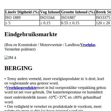
Lineêr
Digtheid
(%)
Vog
Inhoud
Grootte
Inhoud
(%)
Breek
St
ISO 1889
ISO3344
ISO1887
ISO3375
± 5
≤ 0.15
0.55 ± 0.15
120 ± 20
Eindgebruiksmarkte
(Bou en Konstruksie / Motorvoertuie / Landbou/
Veselglas
Versterkte poliëster)
BERGING
• Tensy anders vermeld, moet veselglasprodukte in 'n droë, koel
en vogbestande area gestoor word.
•
Veselglasprodukte
moet in hul oorspronklike verpakking gehou
word tot net voor gebruik. Die kamertemperatuur en humiditeit
moet onderskeidelik tussen -10℃~35℃ en ≤80% gehandhaaf
word.
• Om veiligheid te verseker en produkskade te voorkom, moet
palette nie meer as drie lae hoog gestapel word nie.