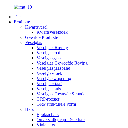
Tuis
Produkte
Kwartsvesel
Kwartsveseldoek
Gewilde Produkte
Veselglas
Veselglas Roving
Veselglasmat
Veselglasgaas
Veselglas Geweefde Roving
Veselglasgaasband
Veselglasdoek
Veselglaswapening
Veselglasstaaf
Veselglasbuis
Veselglas Gesnyde Strande
GRP-rooster
GRP strukturele vorm
Hars
Epoksiehars
Onversadigde poliësterhars
Vinielhars