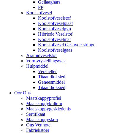
Gellaaghars
PP
Koolstofvesel
Koolstofveselstof
Koolstofveselplaat
Koolstofveselpyp
Hibriede Veselstof
Koolstofveselmat
Koolstofvesel Gesnyde stringe
Koolstofveselgaas
Aramidveselstof
Vormvrystellingswas
Hulpmiddel
Versneller
Titaandioksied
Geneesmiddel
Titaandioksied
Oor Ons
Maatskappyprofiel
Maatskappykultuur
Maatskappygeskiedenis
Sertifikaat
Maatskappyskou
Ons Vennote
Fabriekstoer