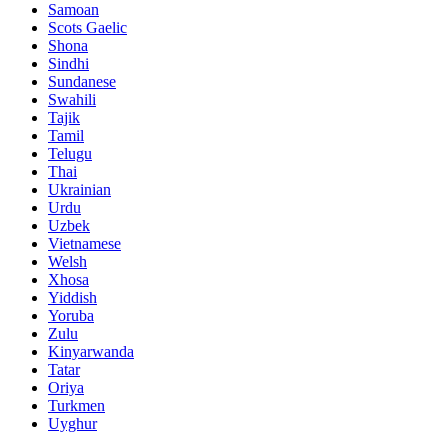
Samoan
Scots Gaelic
Shona
Sindhi
Sundanese
Swahili
Tajik
Tamil
Telugu
Thai
Ukrainian
Urdu
Uzbek
Vietnamese
Welsh
Xhosa
Yiddish
Yoruba
Zulu
Kinyarwanda
Tatar
Oriya
Turkmen
Uyghur