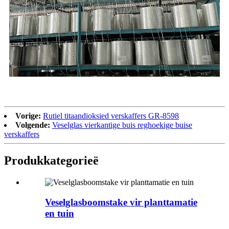
Vorige:
Rutiel titaandioksied verskaffers GR-8598
Volgende:
Veselglas vierkantige buis reghoekige buise
verskaffers
Produk
kategorieë
Veselglasboomstake vir planttamatie
en tuin