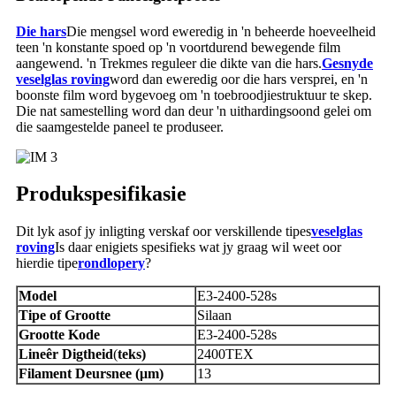
Die hars
Die mengsel word eweredig in 'n beheerde hoeveelheid
teen 'n konstante spoed op 'n voortdurend bewegende film
aangewend. 'n Trekmes reguleer die dikte van die hars.
Gesnyde
veselglas roving
word dan eweredig oor die hars versprei, en 'n
boonste film word bygevoeg om 'n toebroodjiestruktuur te skep.
Die nat samestelling word dan deur 'n uithardingsoond gelei om
die saamgestelde paneel te produseer.
Produkspesifikasie
Dit lyk asof jy inligting verskaf oor verskillende tipes
veselglas
roving
Is daar enigiets spesifieks wat jy graag wil weet oor
hierdie tipe
rondlopery
?
Model
E3-2400-528s
Tipe
of
Grootte
Silaan
Grootte
Kode
E3-2400-528s
Lineêr
Digtheid
(
teks)
2400TEX
Filament
Deursnee
(μm)
13