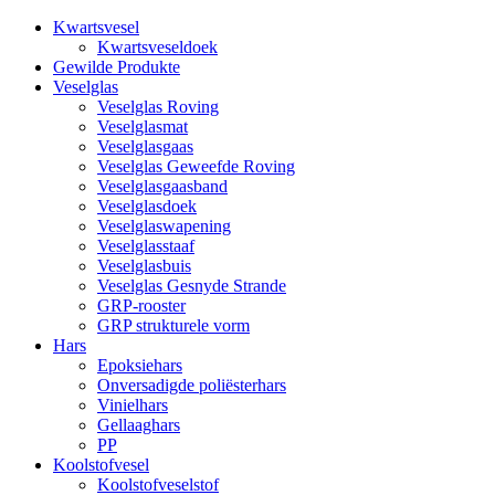
Kwartsvesel
Kwartsveseldoek
Gewilde Produkte
Veselglas
Veselglas Roving
Veselglasmat
Veselglasgaas
Veselglas Geweefde Roving
Veselglasgaasband
Veselglasdoek
Veselglaswapening
Veselglasstaaf
Veselglasbuis
Veselglas Gesnyde Strande
GRP-rooster
GRP strukturele vorm
Hars
Epoksiehars
Onversadigde poliësterhars
Vinielhars
Gellaaghars
PP
Koolstofvesel
Koolstofveselstof